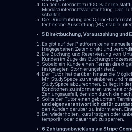
Da der Unterricht zu 100 % online stattfin
Mindestunterrichtsverpflichtung. Der Tut
schalten.
Die Durchführung des Online-Unterrichts
technische Ausstattung (PC, stabile In
5 Direktbuchung, Vorauszahlung und 
Es gibt auf der Plattform keine manuell
freigegebenen Zeiten direkt und verbindl
Die Buchung und Reservierung von Unterr
Kunden im Zuge des Buchungsprozesses
Sobald ein Kunde einen Termin direkt geb
festgelegten Stornierungsfristen).
Der Tutor hat darüber hinaus die Mögli
MY StudySpace zu vereinbaren und manue
StudySpace abzurechnen. Es liegt in de
Konditionen zu informieren und eine or
Zahlungsausfall, der sich durch die nac
Sollte der Tutor einen gebuchten Termin
und eigenverantwortlich dafür zuständ
den Kunden darüber zu informieren. Eine
Bei wiederholten, kurzfristigen oder un
temporär oder dauerhaft zu sperren.
6 Zahlungsabwicklung via Stripe Con