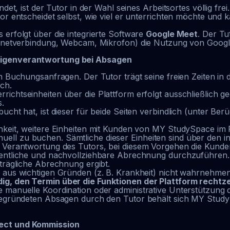
det, ist der Tutor in der Wahl seines Arbeitsortes völlig frei
or entscheidet selbst, wie viel er unterrichten möchte und ka
 erfolgt über die integrierte Software
Google Meet
. Der Tu
ternetverbindung, Webcam, Mikrofon) die Nutzung von Googl
Eigenverantwortung bei Absagen
en Buchungsanfragen. Der Tutor trägt seine freien Zeiten i
ich.
ichtseinheiten über die Plattform erfolgt ausschließlich 
.
ucht hat, ist dieser für beide Seiten verbindlich (unter Ber
chkeit, weitere Einheiten mit Kunden von MY StudySpace im
ll zu buchen. Sämtliche dieser Einheiten sind über den i
r Verantwortung des Tutors, bei diesem Vorgehen die Kund
dentliche und nachvollziehbare Abrechnung durchzuführen.
hträgliche Abrechnung ergibt.
 aus wichtigen Gründen (z. B. Krankheit) nicht wahrnehmen
ig, den Termin über die Funktionen der Plattform rechtze
 manuelle Koordination oder administrative Unterstützung 
begründeten Absagen durch den Tutor behält sich MY StudyS
nect und Kommission