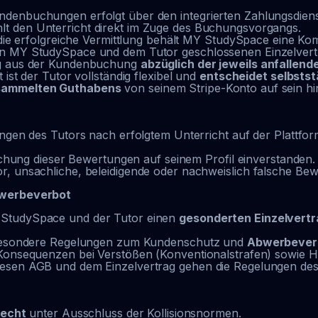
denbuchungen erfolgt über den integrierten Zahlungsdienst
hlt den Unterricht direkt im Zuge des Buchungsvorgangs.
d die erfolgreiche Vermittlung behält MY StudySpace eine K
en MY StudySpace und dem Tutor geschlossenen Einzelvert
ag aus der Kundenbuchung
abzüglich der jeweils anfallen
ist der Tutor vollständig flexibel und
entscheidet selbsts
esammelten Guthabens
von seinem Stripe-Konto auf sein hi
ungen des Tutors nach erfolgtem Unterricht auf der Plattfor
lichung dieser Bewertungen auf seinem Profil einverstanden.
r, unsachliche, beleidigende oder nachweislich falsche Be
bwerbeverbot
 StudySpace und der Tutor einen
gesonderten Einzelvert
nsbesondere Regelungen zum Kundenschutz und
Abwerbever
Konsequenzen bei Verstößen (Konventionalstrafen) sowie Haf
esen AGB und dem Einzelvertrag gehen die Regelungen des 
Recht
unter Ausschluss der Kollisionsnormen.