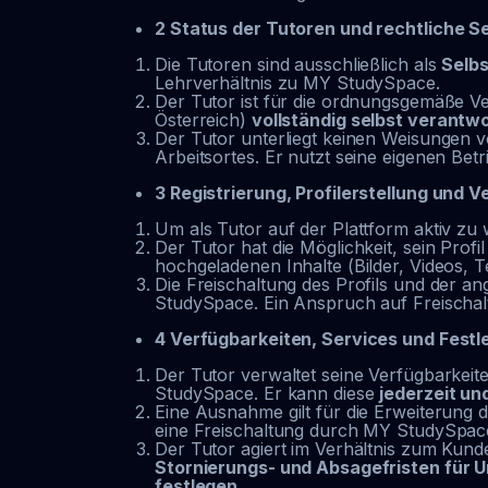
2 Status der Tutoren und rechtliche S
Die Tutoren sind ausschließlich als
Selb
Lehrverhältnis zu MY StudySpace.
Der Tutor ist für die ordnungsgemäße V
Österreich)
vollständig selbst verantwo
Der Tutor unterliegt keinen Weisungen v
Arbeitsortes. Er nutzt seine eigenen Betr
3 Registrierung, Profilerstellung und Ve
Um als Tutor auf der Plattform aktiv zu w
Der Tutor hat die Möglichkeit, sein Profi
hochgeladenen Inhalte (Bilder, Videos, T
Die Freischaltung des Profils und der a
StudySpace. Ein Anspruch auf Freischalt
4 Verfügbarkeiten, Services und Fest
Der Tutor verwaltet seine Verfügbarkeit
StudySpace. Er kann diese
jederzeit u
Eine Ausnahme gilt für die Erweiterung 
eine Freischaltung durch MY StudySpac
Der Tutor agiert im Verhältnis zum Kunde
Stornierungs- und Absagefristen für U
festlegen
.