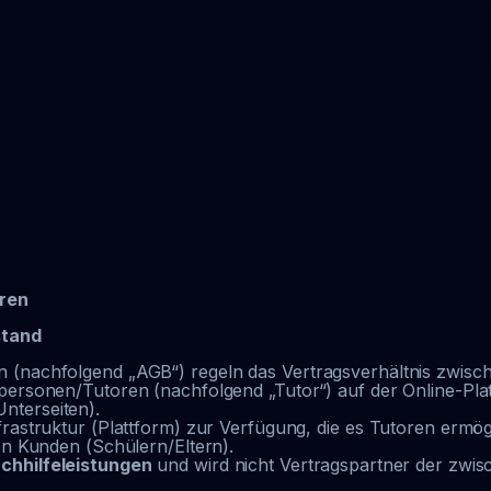
ren
stand
 (nachfolgend „AGB“) regeln das Vertragsverhältnis zwis
rpersonen/Tutoren (nachfolgend „Tutor“) auf der Online-Pl
nterseiten).
rastruktur (Plattform) zur Verfügung, die es Tutoren ermög
en Kunden (Schülern/Eltern).
chhilfeleistungen
und wird nicht Vertragspartner der zwi