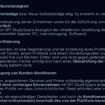
elbstständigkeit
stständige
bzw. Neue Selbstständige tätig. Es entsteht zu ke
ersteuerung seiner Einnahmen sowie für die Abführung von 
rtlich
.
on MY StudySpace bezüglich der inhaltlichen Gestaltung des
iebsmittel (eigener PC, Internetzugang, Software).
rifizierung
erden, ist eine Registrierung und die Erstellung eines Profils
l mit Texten, einem Profilbild und einem Vorstellungsvideo zu 
exte) frei von Rechten Dritter sind und nicht gegen geltend
ngebotenen Fächer erfolgt erst nach einer
Überprüfung der 
ung besteht nicht.
legung von Kunden-Konditionen
en, angebotenen Services und Preise vollständig eigenvera
nd ohne vorheriges Einvernehmen
mit MY StudySpace ände
des Profils um
neue Unterrichtsfächer
: Diese erfordert eine
e.
n als eigenständiger Dienstleister und kann die
Konditionen
nterrichtsstunden) innerhalb des von der Plattform bere